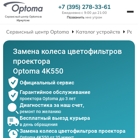
+7 (395) 278-33-61
Ежедневно с 9:00 до 21:00
Сервисный центр Optoma
в
Позвонить
мне утром
Иркутске
Сервисный центр Optoma
Каталог устройств
Рем
Замена колеса цветофильтров
проектора
Optoma 4K550
Официальный сервис
Гарантийное обслуживание
проектора Optoma до 3 лет
Диагностика за наш счет,
ремонт по желанию
Бесплатный выезд курьера
в день обращения
Замена колеса цветофильтров проектора
Optoma 4K550 от 35 минут