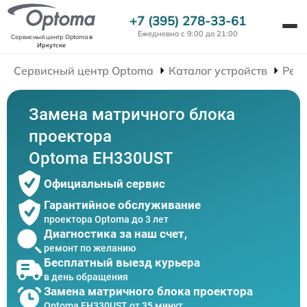
+7 (395) 278-33-61
Ежедневно с 9:00 до 21:00
Сервисный центр Optoma
в
Иркутске
Сервисный центр Optoma
Каталог устройств
Рем
Замена матричного блока
проектора
Optoma EH330UST
Официальный сервис
Гарантийное обслуживание
проектора Optoma до 3 лет
Диагностика за наш счет,
ремонт по желанию
Бесплатный выезд курьера
в день обращения
Замена матричного блока проектора
Optoma EH330UST от 35 минут