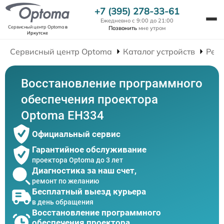
+7 (395) 278-33-61
Ежедневно с 9:00 до 21:00
Сервисный центр Optoma
в
Позвонить
мне утром
Иркутске
Сервисный центр Optoma
Каталог устройств
Рем
Восстановление программного
обеспечения проектора
Optoma EH334
Официальный сервис
Гарантийное обслуживание
проектора Optoma до 3 лет
Диагностика за наш счет,
ремонт по желанию
Бесплатный выезд курьера
в день обращения
Восстановление программного
обеспечения проектора