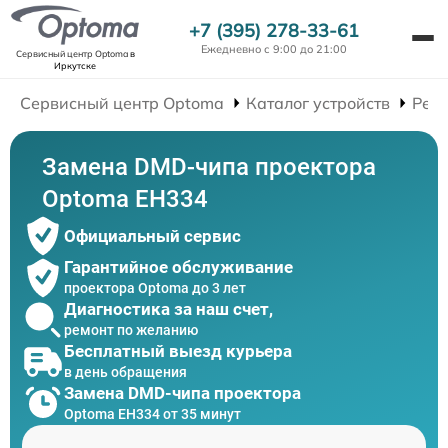
+7 (395) 278-33-61
Ежедневно с 9:00 до 21:00
Сервисный центр Optoma
в
Иркутске
Сервисный центр Optoma
Каталог устройств
Рем
Замена DMD-чипа проектора
Optoma EH334
Официальный сервис
Гарантийное обслуживание
проектора Optoma до 3 лет
Диагностика за наш счет,
ремонт по желанию
Бесплатный выезд курьера
в день обращения
Замена DMD-чипа проектора
Optoma EH334 от 35 минут