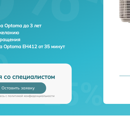
а Optoma до 3 лет
 желанию
бращения
ра
Optoma EH412 от 35 минут
я со специалистом
Оставить заявку
есь c
политикой конфиденциальности