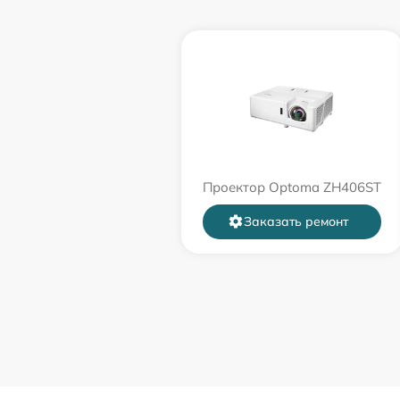
Проектор Optoma ZH406ST
Заказать ремонт