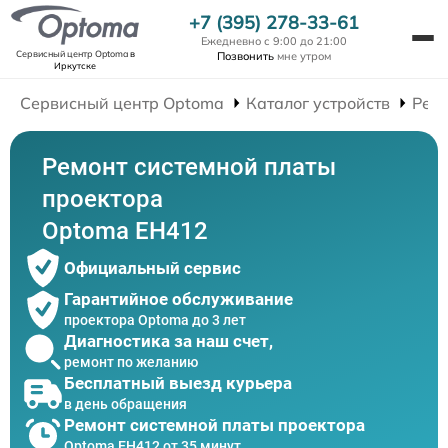
+7 (395) 278-33-61
Ежедневно с 9:00 до 21:00
Сервисный центр Optoma
в
Позвонить
мне утром
Иркутске
Сервисный центр Optoma
Каталог устройств
Рем
Ремонт системной платы
проектора
Optoma EH412
Официальный сервис
Гарантийное обслуживание
проектора Optoma до 3 лет
Диагностика за наш счет,
ремонт по желанию
Бесплатный выезд курьера
в день обращения
Ремонт системной платы проектора
Optoma EH412 от 35 минут