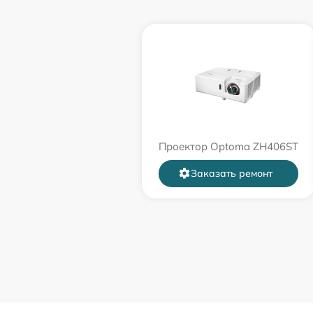
Проектор Optoma ZH406ST
Заказать ремонт