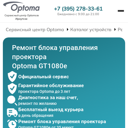
+7 (395) 278-33-61
Ежедневно с 9:00 до 21:00
Сервисный центр Optoma
в
Иркутске
Сервисный центр Optoma
Каталог устройств
Рем
Ремонт блока управления
проектора
Optoma GT1080e
Официальный сервис
Гарантийное обслуживание
проектора Optoma до 3 лет
Диагностика за наш счет,
ремонт по желанию
Бесплатный выезд курьера
в день обращения
Ремонт блока управления проектора
Optoma GT1080e от 35 минут