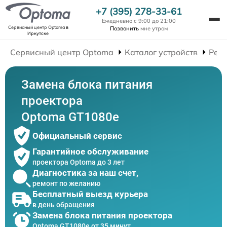
+7 (395) 278-33-61
Ежедневно с 9:00 до 21:00
Сервисный центр Optoma
в
Позвонить
мне утром
Иркутске
Сервисный центр Optoma
Каталог устройств
Рем
Замена блока питания
проектора
Optoma GT1080e
Официальный сервис
Гарантийное обслуживание
проектора Optoma до 3 лет
Диагностика за наш счет,
ремонт по желанию
Бесплатный выезд курьера
в день обращения
Замена блока питания проектора
Optoma GT1080e от 35 минут