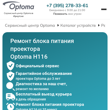
+7 (395) 278-33-61
Ежедневно с 9:00 до 21:00
Сервисный центр Optoma
в
Позвонить
мне утром
Иркутске
Сервисный центр Optoma
Каталог устройств
Рем
Ремонт блока питания
проектора
Optoma H116
Официальный сервис
Гарантийное обслуживание
проектора Optoma до 3 лет
Диагностика за наш счет,
ремонт по желанию
Бесплатный выезд курьера
в день обращения
Ремонт блока питания проектора
Optoma H116 от 35 минут