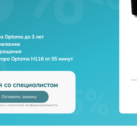
а Optoma до 3 лет
 желанию
бращения
тора
Optoma H116 от 35 минут
я со специалистом
Оставить заявку
есь c
политикой конфиденциальности