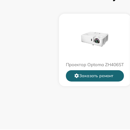
Проектор Optoma ZH406ST
Заказать ремонт