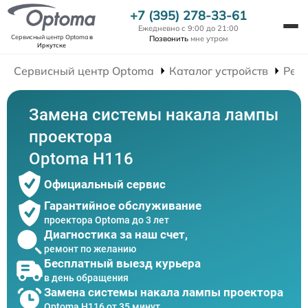
+7 (395) 278-33-61
Ежедневно с 9:00 до 21:00
Сервисный центр Optoma
в
Позвонить
мне утром
Иркутске
Сервисный центр Optoma
Каталог устройств
Рем
Замена системы накала лампы
проектора
Optoma H116
Официальный сервис
Гарантийное обслуживание
проектора Optoma до 3 лет
Диагностика за наш счет,
ремонт по желанию
Бесплатный выезд курьера
в день обращения
Замена системы накала лампы проектора
Optoma H116 от 35 минут