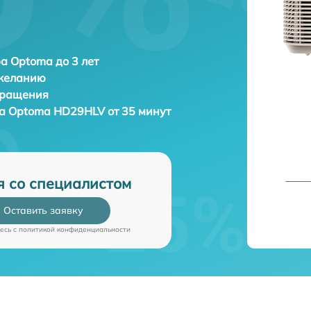
а Optoma до 3 лет
 желанию
бращения
ра
Optoma HD29HLV от 35 минут
я со специалистом
Оставить заявку
есь c
политикой конфиденциальности