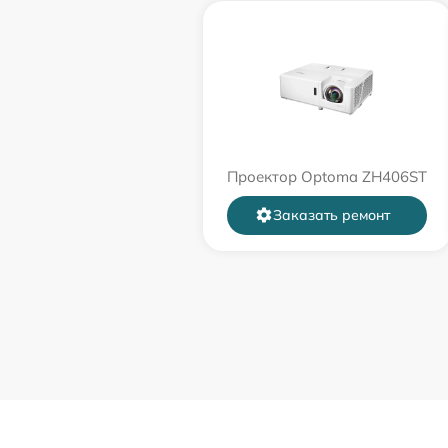
Проектор Optoma ZH406ST
Заказать ремонт