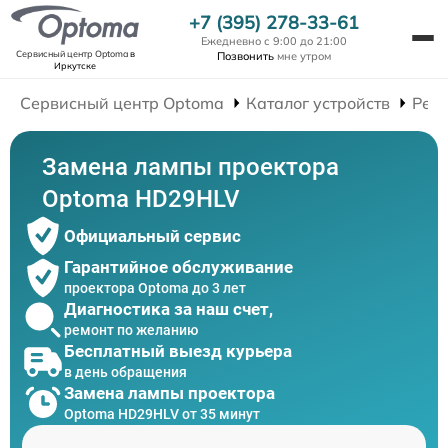
+7 (395) 278-33-61
Ежедневно с 9:00 до 21:00
Сервисный центр Optoma
в
Позвонить
мне утром
Иркутске
Сервисный центр Optoma
Каталог устройств
Рем
Замена лампы проектора
Optoma HD29HLV
Официальный сервис
Гарантийное обслуживание
проектора Optoma до 3 лет
Диагностика за наш счет,
ремонт по желанию
Бесплатный выезд курьера
в день обращения
Замена лампы проектора
Optoma HD29HLV от 35 минут