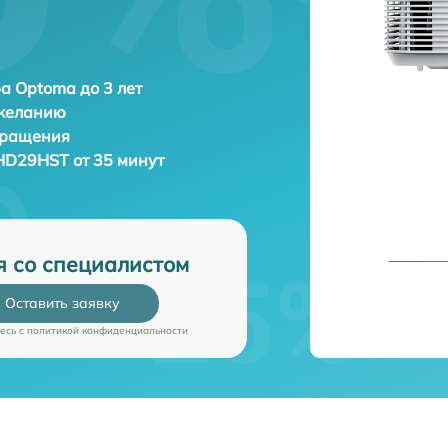
а Optoma до 3 лет
 желанию
бращения
HD29HST от 35 минут
я со специалистом
Оставить заявку
есь c
политикой конфиденциальности