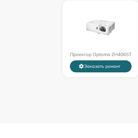
Проектор Optoma ZH406ST
Заказать ремонт