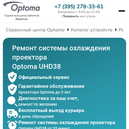
+7 (395) 278-33-61
Ежедневно с 9:00 до 21:00
Сервисный центр Optoma
в
Позвонить
мне утром
Иркутске
Сервисный центр Optoma
Каталог устройств
Рем
Ремонт системы охлаждения
проектора
Optoma UHD38
Официальный сервис
Гарантийное обслуживание
проектора Optoma до 3 лет
Диагностика за наш счет,
ремонт по желанию
Бесплатный выезд курьера
в день обращения
Ремонт системы охлаждения проектора
Optoma UHD38 от 35 минут