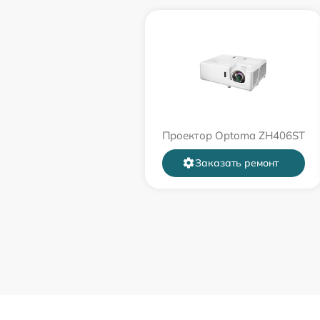
Проектор Optoma ZH406ST
Заказать ремонт