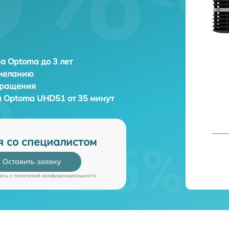
а Optoma до 3 лет
 желанию
бращения
а
Optoma UHD51 от 35 минут
я со специалистом
Оставить заявку
есь c
политикой конфиденциальности