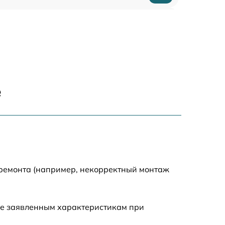
1880 р
400 р
1230 р
е
650 р
1670 р
850 р
 ремонта (например, некорректный монтаж
890 р
ие заявленным характеристикам при
790 р