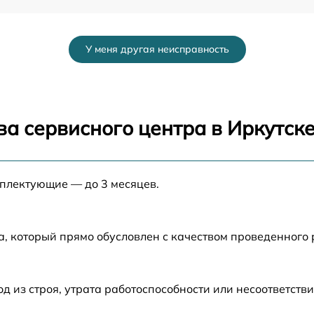
от 60 мин
У меня другая неисправность
от 60 мин
от 60 мин
а сервисного центра в Иркутск
от 60 мин
мплектующие — до 3 месяцев.
от 60 мин
a
от 60 мин
а, который прямо обусловлен с качеством проведенного
от 60 мин
из строя, утрата работоспособности или несоответств
от 60 мин