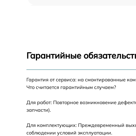
Ремонт блока управления Optoma UHZ50
Замена блока розжига Optoma UHZ50
Замена линзы Optoma UHZ50
Гарантийные обязательств
Ремонт системной платы Optoma UHZ50
Гарантия от сервиса: на смонтированные ко
Замена балластера Optoma UHZ50
Что считается гарантийным случаем?
Перепрошивка, восстановление ПО Optom
UHZ50
Для работ: Повторное возникновение дефект
запчасти).
Чистка проектора Optoma UHZ50
Для комплектующих: Преждевременный выход 
Замена поляризатора Optoma UHZ50
соблюдении условий эксплуатации.