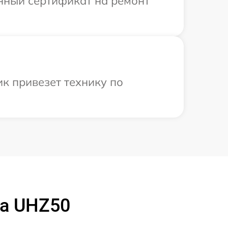
енный сертификат на ремонт
к привезет технику по
ma UHZ50