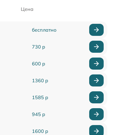
Цена
бесплатно
730 р
600 р
1360 р
1585 р
945 р
1600 р