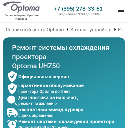
+7 (395) 278-33-61
Ежедневно с 9:00 до 21:00
Сервисный центр Optoma
в
Иркутске
Сервисный центр Optoma
Каталог устройств
Рем
Ремонт системы охлаждения
проектора
Optoma UHZ50
Официальный сервис
Гарантийное обслуживание
проектора Optoma до 3 лет
Диагностика за наш счет,
ремонт по желанию
Бесплатный выезд курьера
в день обращения
Ремонт системы охлаждения проектора
Optoma UHZ50 от 35 минут