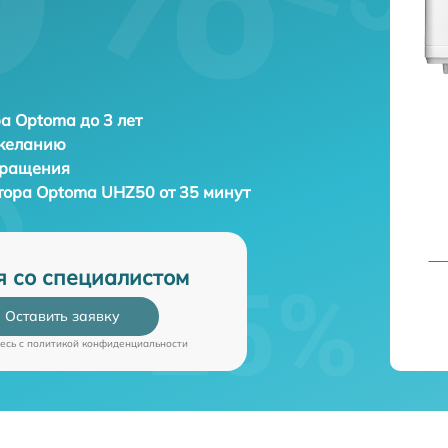
а Optoma до 3 лет
 желанию
бращения
тора
Optoma UHZ50 от 35 минут
я со специалистом
Оставить заявку
есь c
политикой конфиденциальности