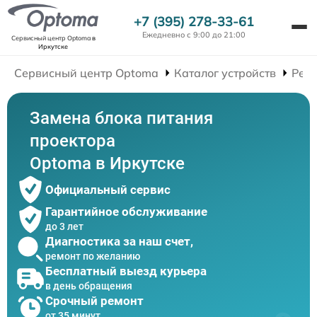
+7 (395) 278-33-61
Ежедневно с 9:00 до 21:00
Сервисный центр Optoma
в
Иркутске
Сервисный центр Optoma
Каталог устройств
Рем
Замена блока питания
проектора
Optoma в Иркутске
Официальный сервис
Гарантийное обслуживание
до 3 лет
Диагностика за наш счет,
ремонт по желанию
Бесплатный выезд курьера
в день обращения
Срочный ремонт
от 35 минут