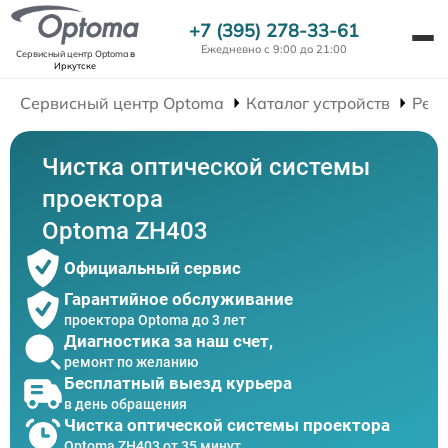
+7 (395) 278-33-61
Ежедневно с 9:00 до 21:00
Сервисный центр Optoma
в
Иркутске
Сервисный центр Optoma
Каталог устройств
Рем
Чистка оптической системы
проектора
Optoma ZH403
Официальный сервис
Гарантийное обслуживание
проектора Optoma до 3 лет
Диагностика за наш счет,
ремонт по желанию
Бесплатный выезд курьера
в день обращения
Чистка оптической системы проектора
Optoma ZH403 от 35 минут