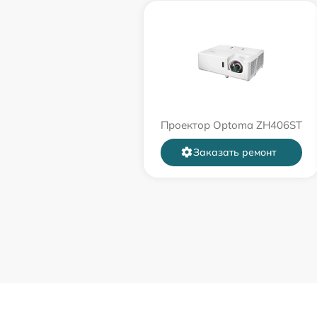
Проектор Optoma ZH406ST
Заказать ремонт