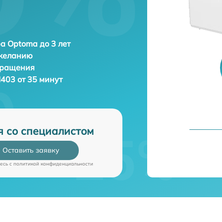
а Optoma до 3 лет
 желанию
бращения
403 от 35 минут
я со специалистом
Оставить заявку
есь c
политикой конфиденциальности