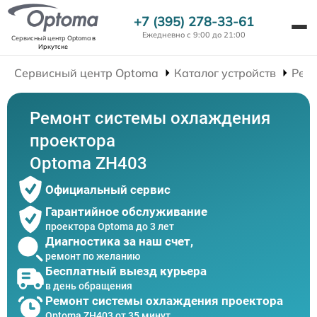
+7 (395) 278-33-61
Ежедневно с 9:00 до 21:00
Сервисный центр Optoma
в
Иркутске
Сервисный центр Optoma
Каталог устройств
Рем
Ремонт системы охлаждения
проектора
Optoma ZH403
Официальный сервис
Гарантийное обслуживание
проектора Optoma до 3 лет
Диагностика за наш счет,
ремонт по желанию
Бесплатный выезд курьера
в день обращения
Ремонт системы охлаждения проектора
Optoma ZH403 от 35 минут