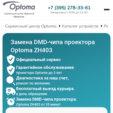
+7 (395) 278-33-61
Ежедневно с 9:00 до 21:00
Сервисный центр Optoma
в
Иркутске
Сервисный центр Optoma
Каталог устройств
Рем
Замена DMD-чипа проектора
Optoma ZH403
Официальный сервис
Гарантийное обслуживание
проектора Optoma до 3 лет
Диагностика за наш счет,
ремонт по желанию
Бесплатный выезд курьера
в день обращения
Замена DMD-чипа проектора
Optoma ZH403 от 35 минут